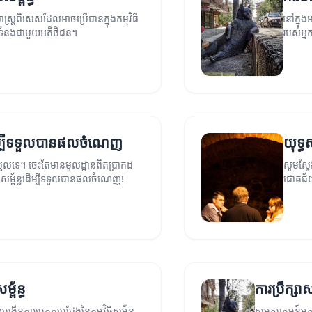
ស្ត្រពិសេសដែលអាចប្រើបានក្នុងកម្មវិធី
នៅក្នុងអ
ក់ទំនងជាមួយអតិថិជន។
របស់អ្ន
ធដើម្បីទទួលបានផលចំណេញ
យុទ្ធស
ស្រួលទេ។ ចេះតែមានមូលដ្ឋានពិតប្រាកដ
សូមស្វែ
ធីសម្ព័ន្ធដើម្បីទទួលបានផលចំណេញ!
ជោគជ័
្ព័ន្ធ
ការប្រឹក្សាសម
កើនការប្រកួតប្រជែងនៃកម្មវិធីសម្ព័ន្ធ
សូមស្វាគមន៍មកកា