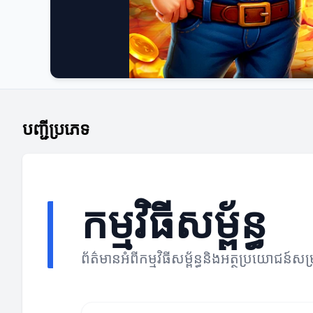
បញ្ជីប្រភេទ
កម្មវិធីសម្ព័ន្ធ
ព័ត៌មានអំពីកម្មវិធីសម្ព័ន្ធនិងអត្ថប្រយោជន៍សម្រ