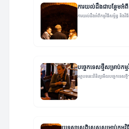
ការយល់ដឹងជាបន្ថែមអំពីកម្
ការយល់ដឹងអំពីកម្មវិធីសម្ព័ន្ធ និង
បច្ចេកទេសថ្មីសម្រាប់កម្មវិ
អត្ថបទនេះពិនិត្យមើលបច្ចេកទេសថ្មីៗ
យុទ្ធសាស្ត្រពិសេសសម្រាប់កម្មវិធីស