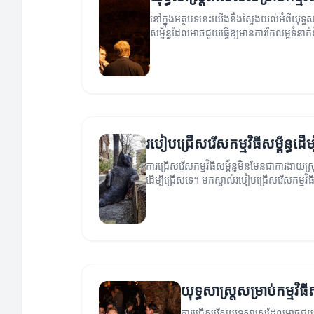
នៅក្នុងអត្ថបទនេះយើងនឹងស្វែងយល់អំពីយុទ្ធសា
សម្ព័ន្ធដែលអាចជួយធ្វើឱ្យមានការកែលម្អទំនា
របៀបជ្រើសរើសកម្មវិធីសម្ព័ន្
ការជ្រើសរើសកម្មវិធីសម្ព័ន្ធមិនមែនជាការងាយ
ដើម្បីជ្រើសទេ។ មកស្គាល់របៀបជ្រើសរើសកម្មវិ
យុទ្ធសាស្ត្រសម្រាប់កម្មវិធីសម
ការជ្រើសរើសយុទ្ធសាស្ត្រដែលអាចជួយបង្