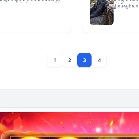
ផ្តល់ពីគន្លងសកម
1
2
3
4