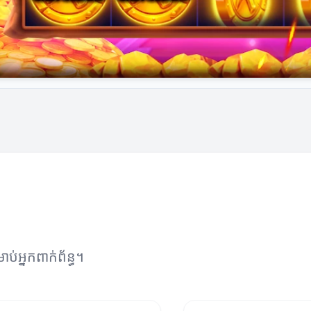
ាប់អ្នកពាក់ព័ន្ធ។