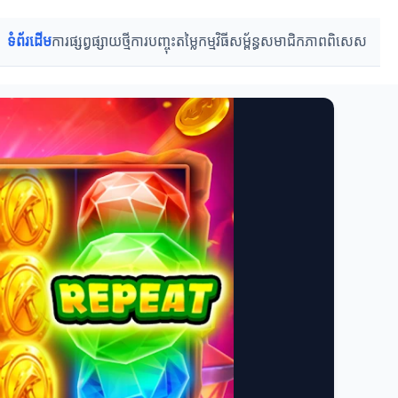
ទំព័រដើម
ការផ្សព្វផ្សាយថ្មី
ការបញ្ចុះតម្លៃ
កម្មវិធីសម្ព័ន្ធ
សមាជិកភាពពិសេស