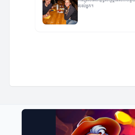
របស់អ្នក។