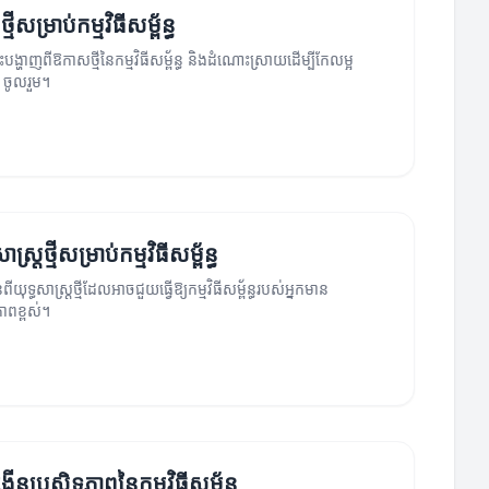
ីសម្រាប់កម្មវិធីសម្ព័ន្ធ
ះបង្ហាញពីឱកាសថ្មីនៃកម្មវិធីសម្ព័ន្ធ និងដំណោះស្រាយដើម្បីកែលម្អ
រ ចូលរួម។
ាស្ត្រថ្មីសម្រាប់កម្មវិធីសម្ព័ន្ធ
ីយុទ្ធសាស្ត្រថ្មីដែលអាចជួយធ្វើឱ្យកម្មវិធីសម្ព័ន្ធរបស់អ្នកមាន
ធភាពខ្ពស់។
កើនប្រសិទ្ធភាពនៃកម្មវិធីសម្ព័ន្ធ