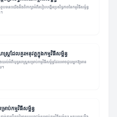
ត្ថបទនេះយើងនឹងពិភាក្សាអំពីរបៀបបង្កើនប្រសិទ្ធភាពនៃកម្មវិធីសម្ព័ន្ធ
ក។
ាស្ត្រដែលគួរអនុវត្តក្នុងកម្មវិធីសម្ព័ន្ធ
ងយល់អំពីយុទ្ធសាស្ត្រសម្រាប់កម្មវិធីសម្ព័ន្ធដែលអាចជួយអ្នកឱ្យមាន
យ។
្រាប់កម្មវិធីសម្ព័ន្ធ
ន់ការប្រឹក្សាដ៏មានប្រយោជន៍សម្រាប់កម្មវិធីសម្ព័ន្ធ។ អត្ថបទនេះនឹង