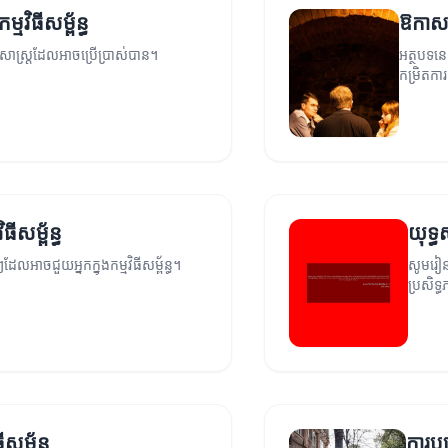
មវិធីសម្ព័ន្ធ
ឱកាសថ្ម
វិធីសាស្ត្រដែលអាចប្រើប្រាស់បាន។
អត្ថបទនេ
កម្រិតកា
ធីសម្ព័ន្ធ
យុទ្ធស
ដែលអាចជួយអ្នកក្នុងកម្មវិធីសម្ព័ន្ធ។
សូមរៀនព
ប្រសិទ្
ម្ព័ន្ធ
ការបង្