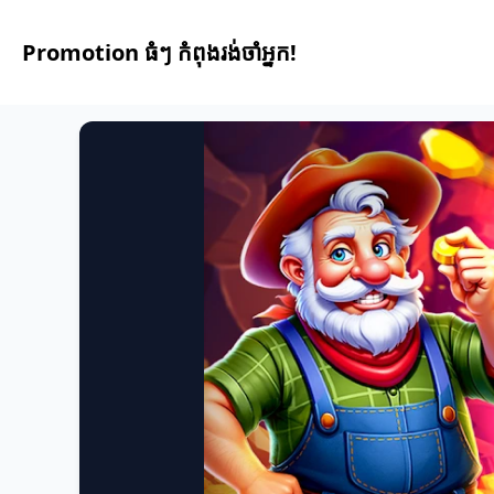
Promotion ធំៗ កំពុងរង់ចាំអ្នក!