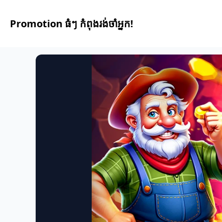
Promotion ធំៗ កំពុងរង់ចាំអ្នក!