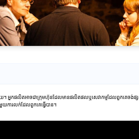
្វផ្សាយ។ អ្នកផលិតអាចជាក្រុមហ៊ុនដែលមានផលិតផលឬសេវាកម្មដែលពួកគេចង់ផ្សព្
ាមួយការលក់ដែលពួកគេធ្វើបាន។