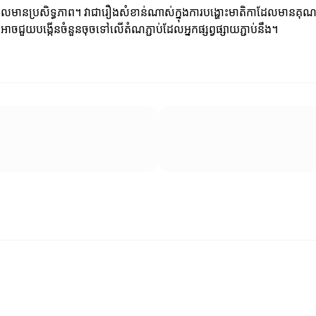
ធសាស្ត្រដែលមានប្រសិទ្ធភាព។ វាជារឿងសំខាន់ណាស់ក្នុងការបង្ហោះមាតិកាដែលមានគុ
ាចជួយបង្កើនចំនួនចុចទៅលើតំណភ្ជាប់ដែលអ្នកផ្សព្វផ្សាយភ្ជាប់នឹង។