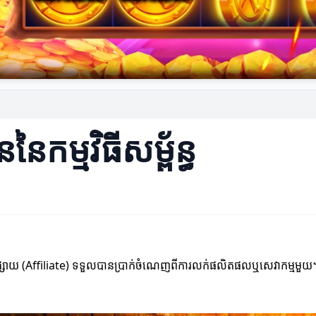
ៃកម្មវិធីសម្ព័ន្ធ
កផ្សព្វផ្សាយ (Affiliate) ទទួលបានប្រាក់ចំណេញពីការលក់ផលិតផលឬសេវាកម្មមួយ។ 