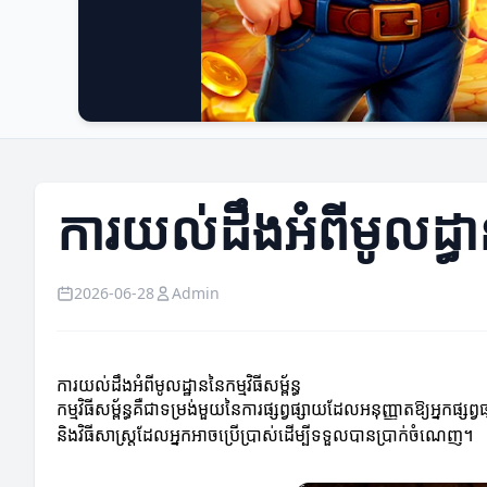
ការយល់ដឹងអំពីមូលដ្ធានន
2026-06-28
Admin
ការយល់ដឹងអំពីមូលដ្ឋាននៃកម្មវិធីសម្ព័ន្ធ
កម្មវិធីសម្ព័ន្ធគឺជាទម្រង់មួយនៃការផ្សព្វផ្សាយដែលអនុញ្ញាតឱ្យអ្ន
និងវិធីសាស្ត្រដែលអ្នកអាចប្រើប្រាស់ដើម្បីទទួលបានប្រាក់ចំណេញ។