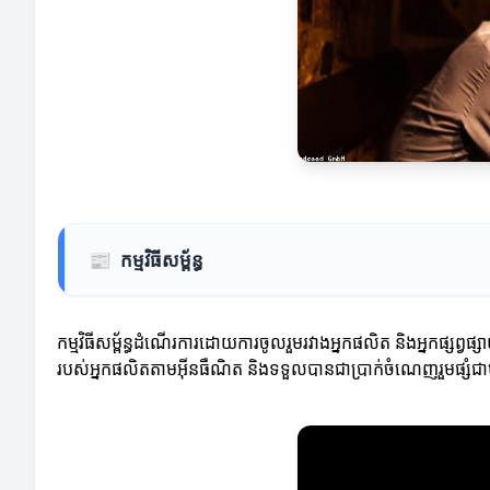
📰
កម្មវិធីសម្ព័ន្ធ
កម្មវិធីសម្ព័ន្ធដំណើរការដោយការចូលរួមរវាងអ្នកផលិត និងអ្នកផ្សព
របស់អ្នកផលិតតាមអ៊ីនធឺណិត និងទទួលបានជាប្រាក់ចំណេញរួមផ្សំជ