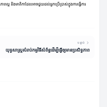
ណភាពល្អ និងមាតិកាដែលអាចជួយដល់អ្នកប្រើប្រាស់ក្នុងការធ្វើការ
បន្ទាប់
យុទ្ធសាស្ត្រសំរាប់កម្មវិធីសំព័ន្ធដើម្បីធ្វើឲ្យមានប្រសិទ្ធភាព