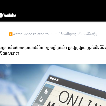
▶
Watch Video related to: ការយល់ដឹងអំពីមូលដ្ធាននៃកម្មវិធីសម្ព័ន្ធ
ិតថាមានប្រយោជន៍ចំពោះអ្នកប្រើប្រាស់។ អ្នកផ្សព្វផ្សាយត្រូវតែដឹងពីទីផ្សារ
សាយផលិតផលនោះ។