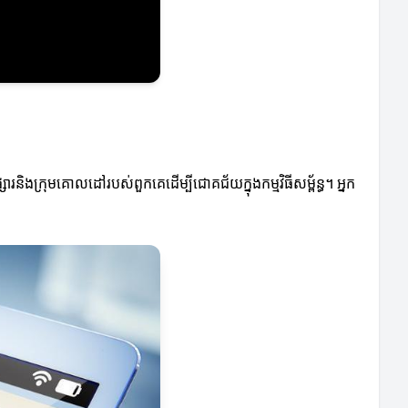
និងក្រុមគោលដៅរបស់ពួកគេដើម្បីជោគជ័យក្នុងកម្មវិធីសម្ព័ន្ធ។ អ្នក