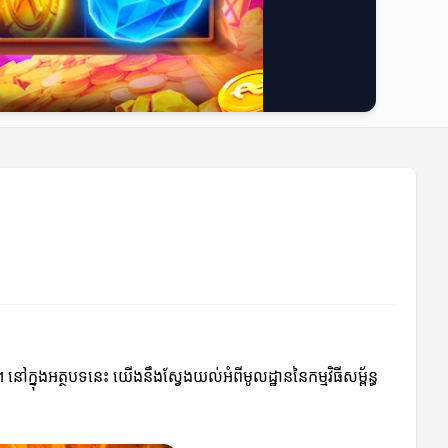
នៅក្នុងអត្ថបទនេះ យើងនឹងស្វែងយល់អំពីមូលដ្ឋាននៃកម្មវិធីសម្ព័ន្ធ