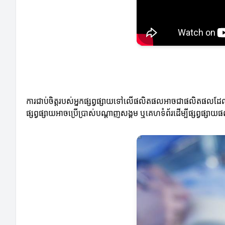
ការជាប់ចិត្តរបស់អ្នកផ្សព្វផ្សាយទៅលើផលិតផលអាចជាផលិតផលដែលពួកគេគ
ផ្សព្វផ្សាយអាចប្រើប្រាស់បណ្តាញសង្គម ឬគេហទំព័រដើម្បីផ្សព្វផ្