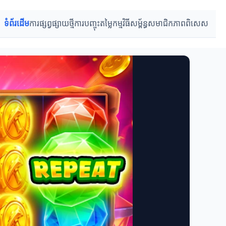
ទំព័រដើម
ការផ្សព្វផ្សាយថ្មី
ការបញ្ចុះតម្លៃ
កម្មវិធីសម្ព័ន្ធ
សមាជិកភាពពិសេស