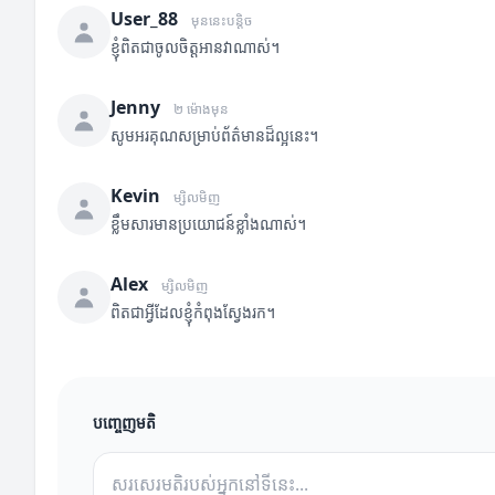
User_88
មុននេះបន្តិច
ខ្ញុំពិតជាចូលចិត្តអានវាណាស់។
Jenny
២ ម៉ោងមុន
សូមអរគុណសម្រាប់ព័ត៌មានដ៏ល្អនេះ។
Kevin
ម្សិលមិញ
ខ្លឹមសារមានប្រយោជន៍ខ្លាំងណាស់។
Alex
ម្សិលមិញ
ពិតជាអ្វីដែលខ្ញុំកំពុងស្វែងរក។
បញ្ចេញមតិ