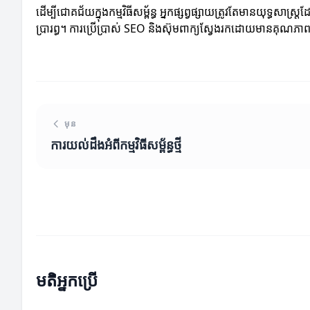
ដើម្បីជោគជ័យក្នុងកម្មវិធីសម្ព័ន្ធ អ្នកផ្សព្វផ្សាយត្រូវតែមានយុទ្
ប្រារព្ធ។ ការប្រើប្រាស់ SEO និងស៊ុមពាក្យស្វែងរកដោយមានគុណភាពអ
មុន
ការយល់ដឹងអំពីកម្មវិធីសម្ព័ន្ធថ្មី
មតិអ្នកប្រើ