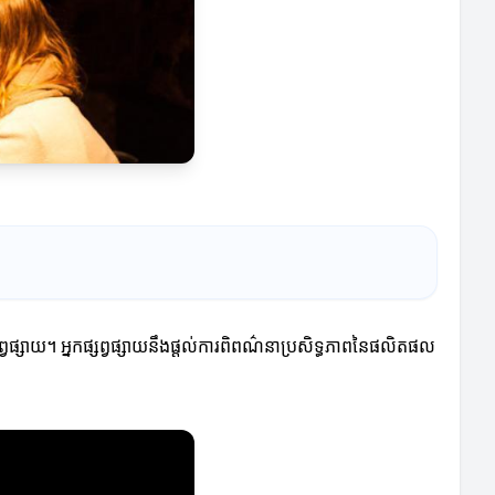
វផ្សាយ។ អ្នកផ្សព្វផ្សាយនឹងផ្តល់ការពិពណ៌នាប្រសិទ្ធភាពនៃផលិតផល