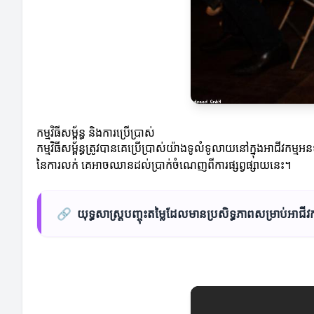
កម្មវិធីសម្ព័ន្ធ និងការប្រើប្រាស់
កម្មវិធីសម្ព័ន្ធត្រូវបានគេប្រើប្រាស់យ៉ាងទូលំទូលាយនៅក្នុងអាជី
នៃការលក់ គេអាចឈានដល់ប្រាក់ចំណេញពីការផ្សព្វផ្សាយនេះ។
🔗
យុទ្ធសាស្ត្របញ្ចុះតម្លៃដែលមានប្រសិទ្ធភាពសម្រាប់អាជីវក