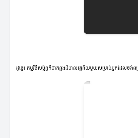
ដូច្នេះ កម្មវិធីសម្ព័ន្ធគឺជាគន្លងដ៏មានអត្ថន័យមួយសម្រាប់អ្នកដែលច