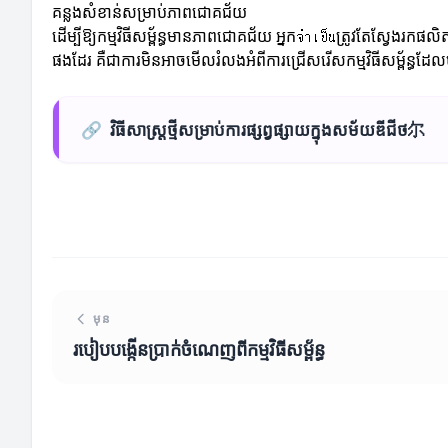
គន្លងសំខាន់សម្រាប់ភាពជោគជ័យ
ដើម្បីឱ្យកម្មវិធីសម្ព័ន្ធមានភាពជោគជ័យ អ្នកจำเป็นត្រូវតែស្វ
ផងដែរ គឺជាការមិនអាចមើលរំលងអំពីការជ្រើសរើសកម្មវិធីសម្ព័ន្ធដែលម
🔗
វិធីសាស្ត្រថ្មីសម្រាប់ការផ្សព្វផ្សាយក្នុងសម័យឌីជីថ尔
មុន
របៀបបង្កើនប្រាក់ចំណេញពីកម្មវិធីសម្ព័ន្ធ