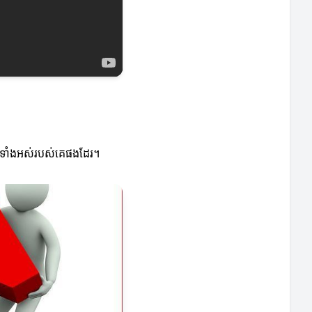
្សនាទាំងអស់របស់គេផងដែរ។