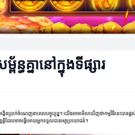
ព័ន្ធគ្នានៅក្នុងទីផ្សារ
លចង់បង្កើនប្រាក់ចំណេញនាពេលបច្ចុប្បន្ន។ យើងអាចមើលឃើញថាកម្មវិធីនេះបានផ្តល
ថុបញ្ញត្តិដែលអាចធ្វើអោយអ្នកទទួលបានអត្ថប្រយោជន៍។