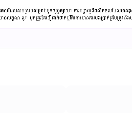
ែងរកផលិតផលដែលសមស្របសម្រាប់អ្នកផ្សព្វផ្សាយ។ ការបង្ហាញពីផលិតផលដែលមាន
ានលក្ខណៈល្អ។ អ្នកត្រូវតែជឿជាក់ថាកម្មវិធីនោះមានការបង់ប្រាក់ត្រឹមត្រូវ ន