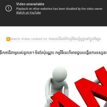
▶
Watch Video related to: ការយល់ដឹងអំពីកម្មវិធីសម្ព័ន្ធគ្នានៅក្នុងទីផ្សារ
ង់ពង្រីកអាជីវកម្មរបស់ពួកគេ។ មិនតែប៉ុណ្ណោះ កម្មវិធីនេះក៏អាចជួយបង្កើនការទស