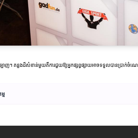
វកម្មអនឡាញ។ គន្លងដ៏សំខាន់មួយគឺការជួយឱ្យអ្នកផ្សព្វផ្សាយអាចទទួលបានប្រា
ម្ម