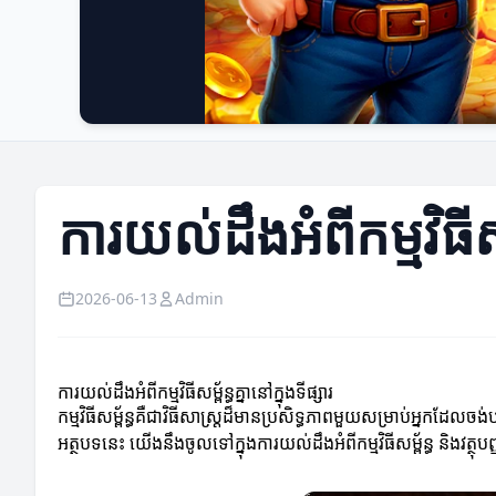
ការយល់ដឹងអំពីកម្មវិធីសម្
2026-06-13
Admin
ការយល់ដឹងអំពីកម្មវិធីសម្ព័ន្ធគ្នានៅក្នុងទីផ្សារ
កម្មវិធីសម្ព័ន្ធគឺជាវិធីសាស្ត្រដ៏មានប្រសិទ្ធភាពមួយសម្រាប់អ្នកដែ
អត្ថបទនេះ យើងនឹងចូលទៅក្នុងការយល់ដឹងអំពីកម្មវិធីសម្ព័ន្ធ និងវត្