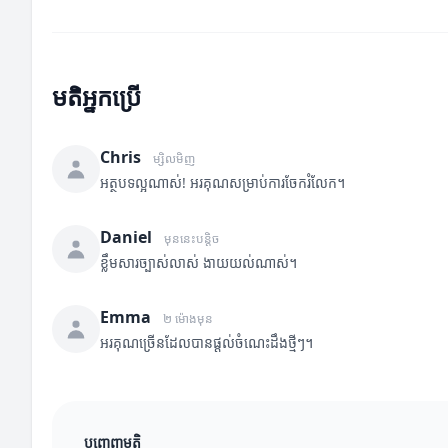
មតិអ្នកប្រើ
Chris
ម្សិលមិញ
អត្ថបទល្អណាស់! អរគុណសម្រាប់ការចែករំលែក។
Daniel
មុននេះបន្តិច
ខ្លឹមសារច្បាស់លាស់ ងាយយល់ណាស់។
Emma
២ ម៉ោងមុន
អរគុណច្រើនដែលបានផ្តល់ចំណេះដឹងថ្មីៗ។
បញ្ចេញមតិ