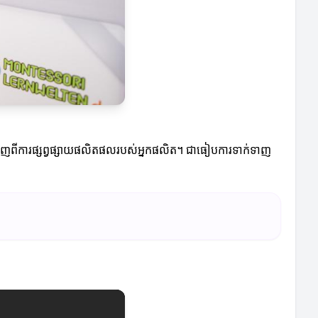
ក់ចំណេញពីការផ្សព្វផ្សាយផលិតផលរបស់អ្នកផលិត។ ជាធៀបការទាក់ទាញ