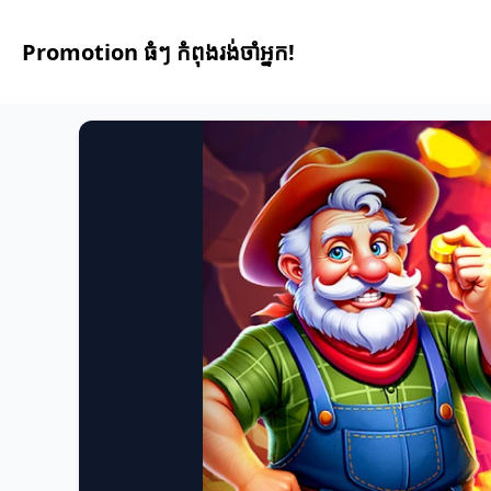
Promotion ធំៗ កំពុងរង់ចាំអ្នក!