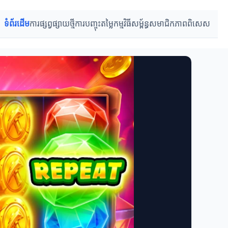
ទំព័រដើម
ការផ្សព្វផ្សាយថ្មី
ការបញ្ចុះតម្លៃ
កម្មវិធីសម្ព័ន្ធ
សមាជិកភាពពិសេស