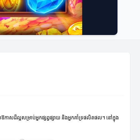
់ឱកាសដ៏ល្អសម្រាប់អ្នកផ្សព្វផ្សាយ និងអ្នកគាំទ្រផលិតផល។ នៅក្នុង