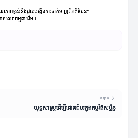
គុណភាពខ្ពស់នឹងជួយបង្កើនការទាក់ទាញពីអតិថិជន។
ិងមានសេវាកម្មជាដើម។
បន្ទាប់
យុទ្ធសាស្ត្រដើម្បីជោគជ័យក្នុងកម្មវិធីសម្ព័ន្ធ