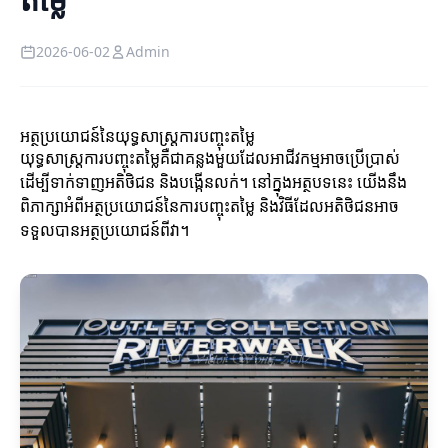
2026-06-02
Admin
អត្ថប្រយោជន៍នៃយុទ្ធសាស្ត្រការបញ្ចុះតម្លៃ
យុទ្ធសាស្ត្រការបញ្ចុះតម្លៃគឺជាគន្លងមួយដែលអាជីវកម្មអាចប្រើប្រាស់
ដើម្បីទាក់ទាញអតិថិជន និងបង្កើនលក់។ នៅក្នុងអត្ថបទនេះ យើងនឹង
ពិភាក្សាអំពីអត្ថប្រយោជន៍នៃការបញ្ចុះតម្លៃ និងវិធីដែលអតិថិជនអាច
ទទួលបានអត្ថប្រយោជន៍ពីវា។