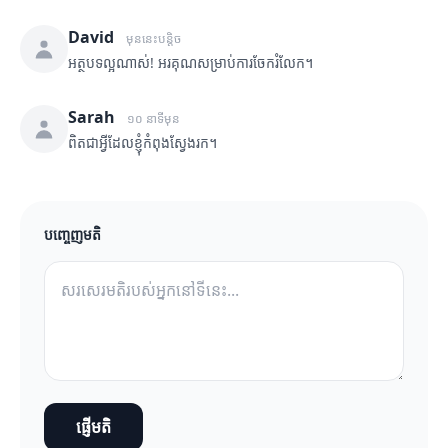
David
មុននេះបន្តិច
អត្ថបទល្អណាស់! អរគុណសម្រាប់ការចែករំលែក។
Sarah
១០ នាទីមុន
ពិតជាអ្វីដែលខ្ញុំកំពុងស្វែងរក។
បញ្ចេញមតិ
ផ្ញើមតិ