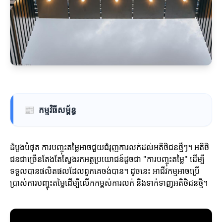
📰
កម្មវិធីសម្ព័ន្ធ
ដំបូងបំផុត ការបញ្ចុះតម្លៃអាចជួយជំរុញការលក់ដល់អតិថិជនថ្មីៗ។ អតិថិ
ជនជាច្រើនតែងតែស្វែងរកអត្ថប្រយោជន៍ដូចជា "ការបញ្ចុះតម្លៃ" ដើម្បី
ទទួលបានផលិតផលដែលពួកគេចង់បាន។ ដូចនេះ អាជីវកម្មអាចប្រើ
ប្រាស់ការបញ្ចុះតម្លៃដើម្បីលើកកម្ពស់ការលក់ និងទាក់ទាញអតិថិជនថ្មី។