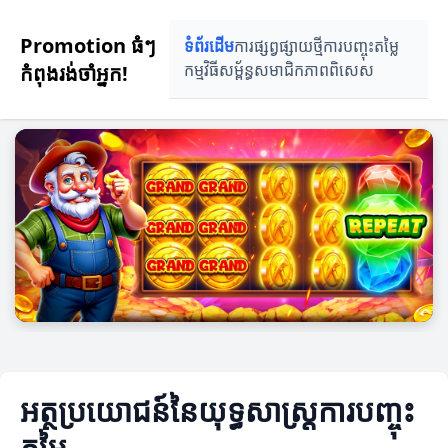
Promotion ធំៗ
ទំព័រដើម
ការផ្សព្វផ្សាយថ្មី
ការបញ្ចុះតម្លៃ
កំពុងរង់ចាំអ្នក!
កម្មវិធីសម្ព័ន្ធ
សមាជិកភាពពិសេស
អត្ថប្រយោជន៍នៃយុទ្ធសាស្ត្រការបញ្ចុះ
តម្លៃ