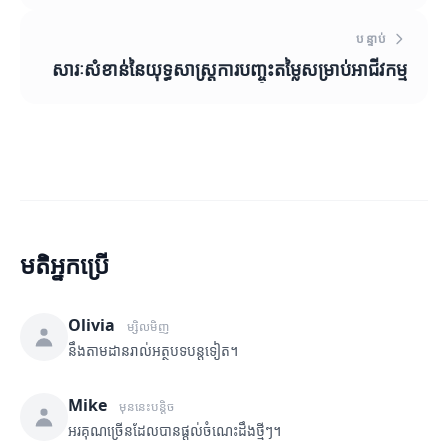
បន្ទាប់
សារៈសំខាន់នៃយុទ្ធសាស្ត្រការបញ្ចុះតម្លៃសម្រាប់អាជីវកម្ម
មតិអ្នកប្រើ
Olivia
ម្សិលមិញ
នឹងតាមដានរាល់អត្ថបទបន្តទៀត។
Mike
មុននេះបន្តិច
អរគុណច្រើនដែលបានផ្តល់ចំណេះដឹងថ្មីៗ។