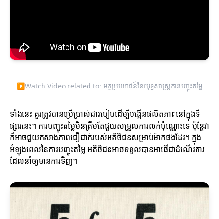
▶
Watch Video related to: អត្ថប្រយោជន៍នៃយុទ្ធសាស្ត្រការបញ្ចុះតម្លៃ
ទាំងនេះ គួរត្រូវបានប្រើប្រាស់ជារបៀបដើម្បីបង្កើនផលិតភាពនៅក្នុងទី
ផ្សារនេះ។ ការបញ្ចុះតម្លៃមិនត្រឹមតែជួយសម្រួលការលក់ប៉ុណ្ណោះទេ ប៉ុន្តែវា
ក៏អាចជួយកសាងភាពជឿជាក់របស់អតិថិជនសម្រាប់ម៉ាកផងដែរ។ ក្នុង
អំឡុងពេលនៃការបញ្ចុះតម្លៃ អតិថិជនអាចទទួលបានអាផើជាដំណើរការ
ដែលនាំឲ្យមានការទិញ។