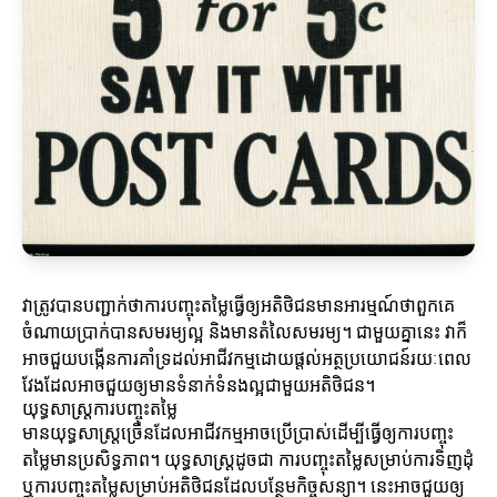
វាត្រូវបានបញ្ជាក់ថាការបញ្ចុះតម្លៃធ្វើឲ្យអតិថិជនមានអារម្មណ៍ថាពួកគេ
ចំណាយប្រាក់បានសមរម្យល្អ និងមានតំលៃសមរម្យ។ ជាមួយគ្នានេះ វាក៏
អាចជួយបង្កើនការគាំទ្រដល់អាជីវកម្មដោយផ្តល់អត្ថប្រយោជន៍រយៈពេល
វែងដែលអាចជួយឲ្យមានទំនាក់ទំនងល្អជាមួយអតិថិជន។
យុទ្ធសាស្ត្រការបញ្ចុះតម្លៃ
មានយុទ្ធសាស្ត្រ​ច្រើនដែលអាជីវកម្មអាចប្រើប្រាស់ដើម្បីធ្វើឲ្យការបញ្ចុះ
តម្លៃមានប្រសិទ្ធភាព។ យុទ្ធសាស្ត្រដូចជា ការបញ្ចុះតម្លៃសម្រាប់ការទិញដុំ
ឬការបញ្ចុះតម្លៃសម្រាប់អតិថិជនដែលបន្ថែមកិច្ចសន្យា។ នេះអាចជួយឲ្យ