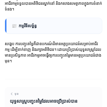
អាជីវកម្មទទួលបានអតិថិជនស្នាក់នៅ និងកសាងសមត្ថភាពក្នុងការទំនាក់
ទំនង។
📰
កម្មវិធីសម្ព័ន្ធ
សង្ខេប ការបញ្ចុះតម្លៃគឺជាឧបករណ៍ដ៏មានអត្ថប្រយោជន៍សម្រាប់អាជីវ
កម្ម ដើម្បីទាក់ទាញ និងរក្សាអតិថិជន។ ដោយប្រើប្រាស់យុទ្ធសាស្ត្រដែល
មានប្រសិទ្ធភាព អាជីវកម្មអាចធ្វើឲ្យការបញ្ចុះតម្លៃមានអត្ថប្រយោជន៍ជាង
មុន។
មុន
យុទ្ធសាស្ត្របញ្ចុះតម្លៃដែលអាចប្រើប្រាស់បាន