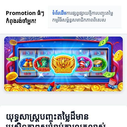
Promotion ធំៗ
ទំព័រដើម
ការផ្សព្វផ្សាយថ្មី
ការបញ្ចុះតម្លៃ
កំពុងរង់ចាំអ្នក!
កម្មវិធីសម្ព័ន្ធ
សមាជិកភាពពិសេស
យុទ្ធសាស្ត្របញ្ចុះតម្លៃដ៏មាន
ប្រសិទ្ធភាពសម្រាប់ការលូតលាស់