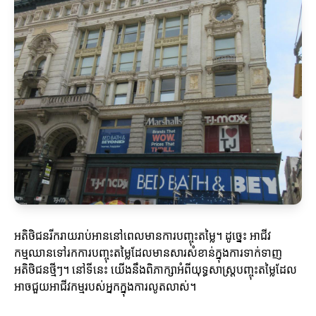
អតិថិជនរីករាយរាប់អាននៅពេលមានការបញ្ចុះតម្លៃ។ ដូច្នេះ អាជីវ
កម្មឈានទៅរកការបញ្ចុះតម្លៃដែលមានសារសំខាន់ក្នុងការទាក់ទាញ
អតិថិជនថ្មីៗ។ នៅទីនេះ យើងនឹងពិភាក្សាអំពីយុទ្ធសាស្ត្របញ្ចុះតម្លៃដែល
អាចជួយអាជីវកម្មរបស់អ្នកក្នុងការលូតលាស់។