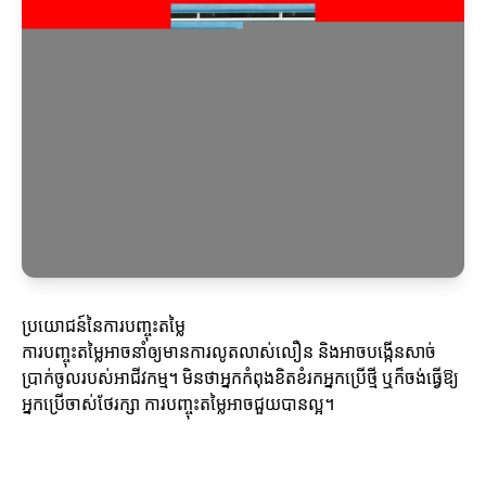
ប្រយោជន៍នៃការបញ្ចុះតម្លៃ
ការបញ្ចុះតម្លៃអាចនាំឲ្យមានការលូតលាស់លឿន និងអាចបង្កើនសាច់
ប្រាក់ចូលរបស់អាជីវកម្ម។ មិនថាអ្នកកំពុងខិតខំរកអ្នកប្រើថ្មី ឬក៏ចង់ធ្វើឱ្យ
អ្នកប្រើចាស់ថែរក្សា ការបញ្ចុះតម្លៃអាចជួយបានល្អ។