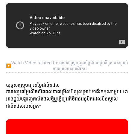
Watch Video related to: យុទ្ធសាស្ត្របញ្ចុះតម្លៃដ៏មានប្រសិទ្ធភាពសម្រាប់
▶
ការលូតលាស់អាជីវកម្ម
យុទ្ធសាស្ត្របញ្ចុះតម្លៃផលិតផល
ការបញ្ចុះតម្លៃលើផលិតផលជាជម្រើសដ៏ល្អសម្រាប់អាជីវកម្មណាមួយ។ វា
អាចជួយបង្ហាញផលិតផលថ្មីឬធ្វើឲ្យអតិថិជនអនុម័តដែលមិនស្គាល់
ផលិតផលរបស់អ្នក។