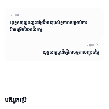
មុន
យុទ្ធសាស្ត្របញ្ចុះតម្លៃដ៏មានប្រសិទ្ធភាពសម្រាប់ការ
រីកចម្រើននៃអាជីវកម្ម
បន្ទាប់
យុទ្ធសាស្ត្រដើម្បីកែលម្អការបញ្ចុះតម្លៃ
មតិអ្នកប្រើ