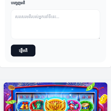
បញ្ចេញមតិ
ផ្ញើមតិ