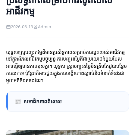
អាជីវកម្ម
2026-06-19
Admin
យុទ្ធសាស្ត្របញ្ចុះតម្លៃដ៏មានប្រសិទ្ធភាពសម្រាប់ការលូតលាស់អាជីវកម្ម
នៅក្នុងពិភពអាជីវកម្មបច្ចុប្បន្ន ការបញ្ចុះតម្លៃគឺជាប្រយោជន៍មួយដែល
អាចធ្វើឲ្យមានភាពខុសគ្នា។ យុទ្ធសាស្ត្រាបញ្ចុះតម្លៃមិនត្រឹមតែជួយបន្ថែម
ការលក់ទេ ប៉ុន្តែវាក៏អាចជួយក្នុងការបង្កើនភាពស្គាល់និងទំនាក់ទំនងជា
មួយអតិថិជនផងដែរ។
📰
សមាជិកភាពពិសេស