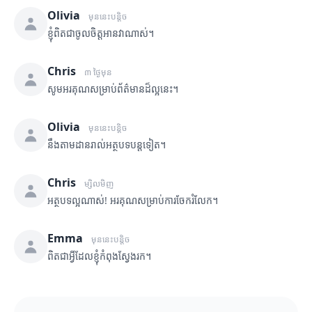
Olivia
មុននេះបន្តិច
ខ្ញុំពិតជាចូលចិត្តអានវាណាស់។
Chris
៣ ថ្ងៃមុន
សូមអរគុណសម្រាប់ព័ត៌មានដ៏ល្អនេះ។
Olivia
មុននេះបន្តិច
នឹងតាមដានរាល់អត្ថបទបន្តទៀត។
Chris
ម្សិលមិញ
អត្ថបទល្អណាស់! អរគុណសម្រាប់ការចែករំលែក។
Emma
មុននេះបន្តិច
ពិតជាអ្វីដែលខ្ញុំកំពុងស្វែងរក។