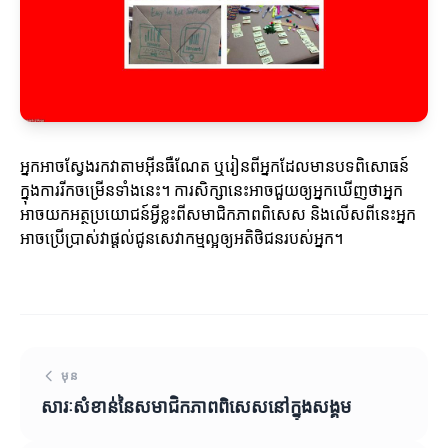
អ្នកអាចស្វែងរកវាតាមអ៊ីនធឺណែត ឬរៀនពីអ្នកដែលមានបទពិសោធន៍
ក្នុងការរីកចម្រើនទាំងនេះ។ ការសិក្សានេះអាចជួយឲ្យអ្នកឃើញថាអ្នក
អាចយកអត្ថប្រយោជន៍អ្វីខ្លះពីសមាជិកភាពពិសេស និងលើសពីនេះអ្នក
អាចប្រើប្រាស់វាផ្តល់ជូនសេវាកម្មល្អឲ្យអតិថិជនរបស់អ្នក។
មុន
សារៈសំខាន់នៃសមាជិកភាពពិសេសនៅក្នុងសង្គម