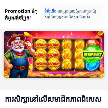
Promotion ធំៗ
ទំព័រដើម
ការផ្សព្វផ្សាយថ្មី
ការបញ្ចុះតម្លៃ
កំពុងរង់ចាំអ្នក!
កម្មវិធីសម្ព័ន្ធ
សមាជិកភាពពិសេស
ការសិក្សានៅលើសមាជិកភាពពិសេស