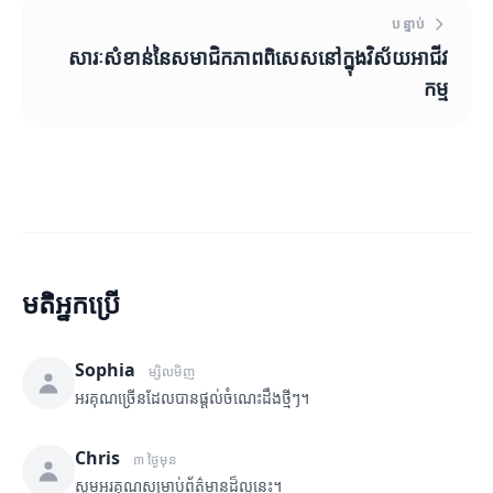
បន្ទាប់
សារៈសំខាន់នៃសមាជិកភាពពិសេសនៅក្នុងវិស័យអាជីវ
កម្ម
មតិអ្នកប្រើ
Sophia
ម្សិលមិញ
អរគុណច្រើនដែលបានផ្តល់ចំណេះដឹងថ្មីៗ។
Chris
៣ ថ្ងៃមុន
សូមអរគុណសម្រាប់ព័ត៌មានដ៏ល្អនេះ។