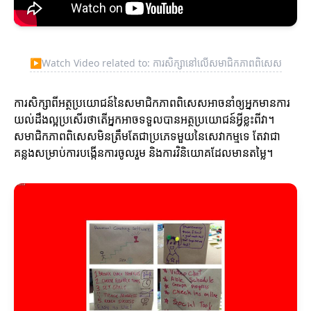
▶
Watch Video related to: ការសិក្សានៅលើសមាជិកភាពពិសេស
ការសិក្សាពីអត្ថប្រយោជន៍នៃសមាជិកភាពពិសេសអាចនាំឲ្យអ្នកមានការ
យល់ដឹងល្អប្រសើរថាតើអ្នកអាចទទួលបានអត្ថប្រយោជន៍អ្វីខ្លះពីវា។
សមាជិកភាពពិសេសមិនត្រឹមតែជាប្រភេទមួយនៃសេវាកម្មទេ តែវាជា
គន្លងសម្រាប់ការបង្កើនការចូលរួម និងការវិនិយោគដែលមានតម្លៃ។