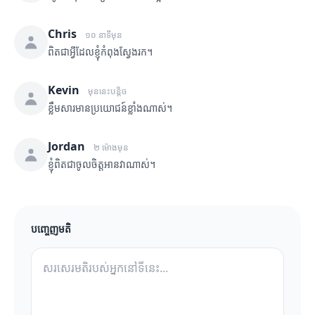
Chris
១០ នាទីមុន
ពិតជាអ្វីដែលខ្ញុំកំពុងស្វែងរក។
Kevin
មុននេះបន្តិច
ខ្លឹមសារមានប្រយោជន៍ខ្លាំងណាស់។
Jordan
២ ម៉ោងមុន
ខ្ញុំពិតជាចូលចិត្តអានវាណាស់។
បញ្ចេញមតិ