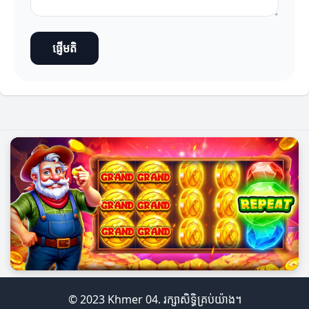
ផ្ញើមតិ
© 2023 Khmer 04. រក្សាសិទ្ធិគ្រប់យ៉ាង។