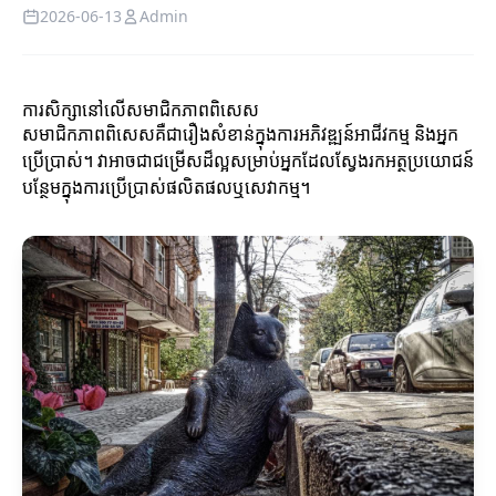
2026-06-13
Admin
ការសិក្សានៅលើសមាជិកភាពពិសេស
សមាជិកភាពពិសេសគឺជារឿងសំខាន់ក្នុងការអភិវឌ្ឍន៍អាជីវកម្ម និងអ្នក
ប្រើប្រាស់។ វាអាចជាជម្រើសដ៏ល្អសម្រាប់អ្នកដែលស្វែងរកអត្ថប្រយោជន៍
បន្ថែមក្នុងការប្រើប្រាស់ផលិតផលឬសេវាកម្ម។