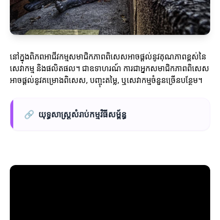
នៅក្នុងពិភពអាជីវកម្មសមាជិកភាពពិសេសអាចផ្តល់នូវគុណភាពខ្ពស់នៃ
សេវាកម្ម និងផលិតផល។ ជាឧទាហរណ៍ ការជាអ្នកសមាជិកភាពពិសេស
អាចផ្តល់នូវគម្រោងពិសេស, បញ្ចុះតម្លៃ, ឬសេវាកម្មចំនួនច្រើនបន្ថែម។
🔗
យុទ្ធសាស្ត្រសំរាប់កម្មវិធីសម្ព័ន្ធ